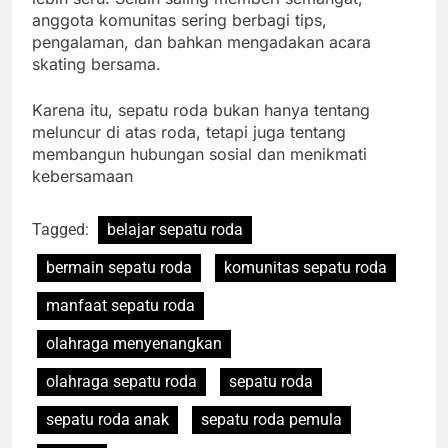
anggota komunitas sering berbagi tips,
pengalaman, dan bahkan mengadakan acara
skating bersama.
Karena itu, sepatu roda bukan hanya tentang
meluncur di atas roda, tetapi juga tentang
membangun hubungan sosial dan menikmati
kebersamaan
Tagged:
belajar sepatu roda
bermain sepatu roda
komunitas sepatu roda
manfaat sepatu roda
olahraga menyenangkan
olahraga sepatu roda
sepatu roda
sepatu roda anak
sepatu roda pemula