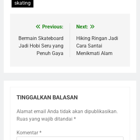
skating
Previous:
Next:
Navigasi
pos
Bermain Skateboard
Hiking Ringan Jadi
Jadi Hobi Seru yang
Cara Santai
Penuh Gaya
Menikmati Alam
TINGGALKAN BALASAN
Alamat email Anda tidak akan dipublikasikan.
Ruas yang wajib ditandai
*
Komentar
*