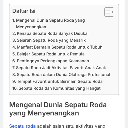
Daftar Isi
Mengenal Dunia Sepatu Roda yang
Menyenangkan
Kenapa Sepatu Roda Banyak Disukai
Sejarah Sepatu Roda yang Menarik
Manfaat Bermain Sepatu Roda untuk Tubuh
Belajar Sepatu Roda untuk Pemula
Pentingnya Perlengkapan Keamanan
Sepatu Roda Jadi Aktivitas Favorit Anak Anak
Sepatu Roda dalam Dunia Olahraga Profesional
Tempat Favorit untuk Bermain Sepatu Roda
Sepatu Roda dan Komunitas yang Hangat
Mengenal Dunia Sepatu Roda
yang Menyenangkan
Sepatu roda
adalah salah satu aktivitas yang