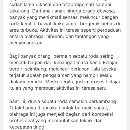
sudah lama dikenal dan tetap digemari sampai
sekarang. Dari anak anak hingga orang dewasa,
banyak yang menikmati sensasi meluncur dengan
roda kecil di bawah kaki sambil bergerak bebas di
area terbuka. Aktivitas ini terasa seperti perpaduan
antara olahraga, hiburan, dan tantangan yang
menyenangkan.
Bagi banyak orang, bermain sepatu roda sering
menjadi bagian dari kenangan masa kecil. Belajar
berdiri seimbang, meluncur perlahan, lalu sesekali
terjatuh adalah pengalaman yang hampir selalu
dialami pemula. Meski begitu, justru proses belajar
itulah yang membuat aktivitas ini terasa seru.
Saat ini, dunia sepatu roda semakin berkembang.
Tidak hanya digunakan untuk bermain santai,
olahraga ini juga menjadi bagian dari kompetisi
profesional yang membutuhkan teknik dan
kecepatan tinggi.