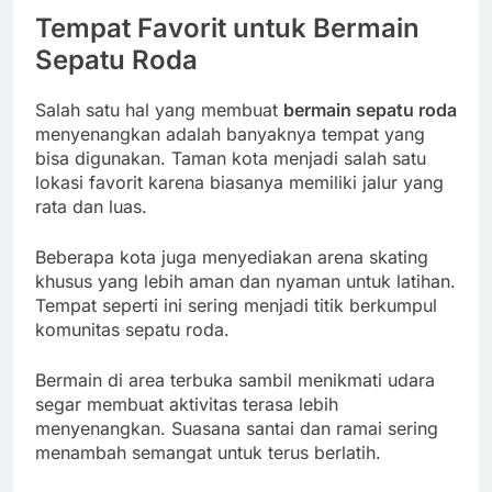
Tempat Favorit untuk Bermain
Sepatu Roda
Salah satu hal yang membuat
bermain sepatu roda
menyenangkan adalah banyaknya tempat yang
bisa digunakan. Taman kota menjadi salah satu
lokasi favorit karena biasanya memiliki jalur yang
rata dan luas.
Beberapa kota juga menyediakan arena skating
khusus yang lebih aman dan nyaman untuk latihan.
Tempat seperti ini sering menjadi titik berkumpul
komunitas sepatu roda.
Bermain di area terbuka sambil menikmati udara
segar membuat aktivitas terasa lebih
menyenangkan. Suasana santai dan ramai sering
menambah semangat untuk terus berlatih.