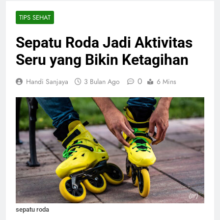
TIPS SEHAT
Sepatu Roda Jadi Aktivitas
Seru yang Bikin Ketagihan
0
Handi Sanjaya
3 Bulan Ago
6 Mins
sepatu roda