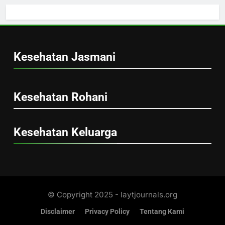
Serunya Bermain Game untuk Hiburan dan
Melepas Penat
Handi Sanjaya
3 bulan ago
0
Kesehatan Jasmani
menggambar
Kesehatan Rohani
Serunya Menggambar untuk Menenangkan
Kesehatan Keluarga
Pikiran dan Mengasah Kreativitas
Handi Sanjaya
3 bulan ago
0
memasak
© Copyright 2025 - Iaytjournals.org
Disclaimer
Privacy Policy
Tentang Kami