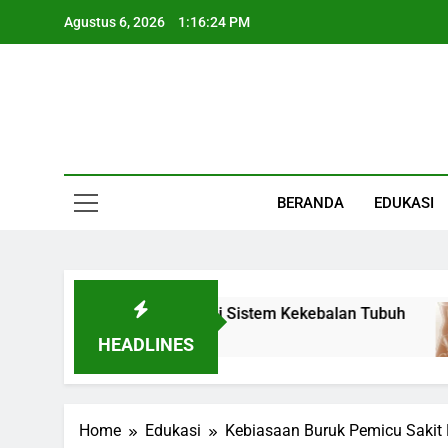
Skip
Agustus 6, 2026
1:16:25 PM
to
content
Informasi Keseha
BERANDA
EDUKASI
Peran Besar Bagi Sistem Kekebalan Tubuh
Ka
1 M
HEADLINES
Home
Edukasi
Kebiasaan Buruk Pemicu Sakit