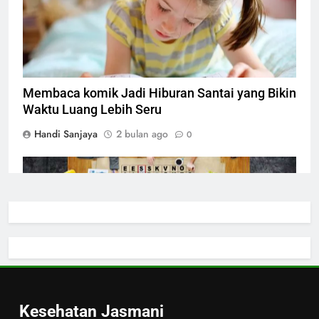
membaca komik
Membaca komik Jadi Hiburan Santai yang Bikin
Waktu Luang Lebih Seru
Handi Sanjaya
2 bulan ago
0
main teka teki
Main teka teki Jadi Cara Seru Melatih Otak
Sambil Santai
Handi Sanjaya
2 bulan ago
0
Kesehatan Jasmani