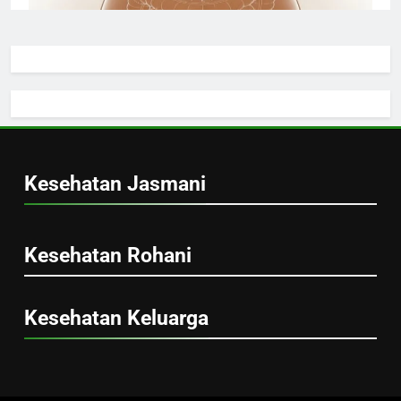
kandung kemih manusia
Kandung Kemih Manusia, Organ Penyimpan
Urine yang Menjaga Sistem Ekskresi Tubuh
Handi Sanjaya
1 minggu ago
0
Kesehatan Jasmani
ginjal kiri
Kesehatan Rohani
Ginjal Kiri Manusia, Organ Penyaring Darah
Kesehatan Keluarga
yang Menjaga Keseimbangan Tubuh
Handi Sanjaya
1 minggu ago
0
Perilla Leaf