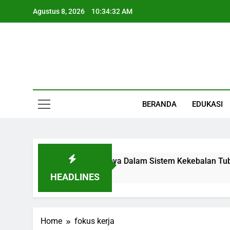
Skip
Agustus 8, 2026
10:34:32 AM
to
content
Informasi Keseha
BERANDA
EDUKASI
 Fungsi, Letak, Dan Perannya Dalam Sistem Kekebalan Tubuh
HEADLINES
Home
fokus kerja