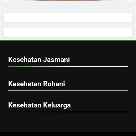
Kandung Kemih Manusia, Organ Penyimpan
Urine yang Menjaga Sistem Ekskresi Tubuh
Handi Sanjaya
1 minggu ago
0
Kesehatan Jasmani
ginjal kiri
Kesehatan Rohani
Ginjal Kiri Manusia, Organ Penyaring Darah
Kesehatan Keluarga
yang Menjaga Keseimbangan Tubuh
Handi Sanjaya
1 minggu ago
0
Perilla Leaf