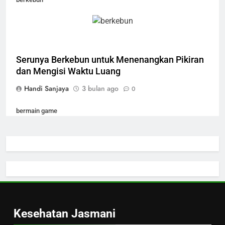
Serunya Berkebun untuk Menenangkan Pikiran
dan Mengisi Waktu Luang
Handi Sanjaya
3 bulan ago
0
bermain game
Serunya Bermain Game untuk Hiburan dan
Melepas Penat
Handi Sanjaya
3 bulan ago
0
Kesehatan Jasmani
menggambar