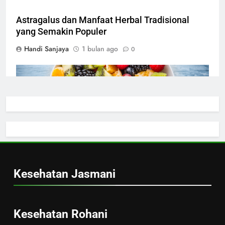
Astragalus dan Manfaat Herbal Tradisional
yang Semakin Populer
Handi Sanjaya
1 bulan ago
0
salad buah
Salad Buah Segar yang Jadi Favorit untuk
Berbuka Puasa
Handi Sanjaya
5 bulan ago
0
Kesehatan Jasmani
jagung rebus
Kesehatan Rohani