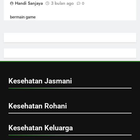
Handi Sanjaya
3 bulan ago
0
bermain game
Serunya Bermain Game untuk Hiburan dan
Melepas Penat
Handi Sanjaya
3 bulan ago
0
Kesehatan Jasmani
menggambar
Kesehatan Rohani
Serunya Menggambar untuk Menenangkan
Kesehatan Keluarga
Pikiran dan Mengasah Kreativitas