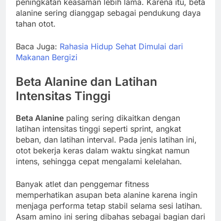
peningkatan keasaman lebih lama. Karena itu, beta
alanine sering dianggap sebagai pendukung daya
tahan otot.
Baca Juga:
Rahasia Hidup Sehat Dimulai dari
Makanan Bergizi
Beta Alanine
dan Latihan
Intensitas Tinggi
Beta Alanine
paling sering dikaitkan dengan
latihan intensitas tinggi seperti sprint, angkat
beban, dan latihan interval. Pada jenis latihan ini,
otot bekerja keras dalam waktu singkat namun
intens, sehingga cepat mengalami kelelahan.
Banyak atlet dan penggemar fitness
memperhatikan asupan beta alanine karena ingin
menjaga performa tetap stabil selama sesi latihan.
Asam amino ini sering dibahas sebagai bagian dari