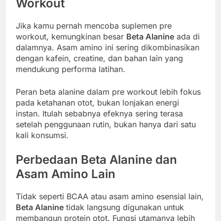
Workout
Jika kamu pernah mencoba suplemen pre
workout, kemungkinan besar
Beta Alanine
ada di
dalamnya. Asam amino ini sering dikombinasikan
dengan kafein, creatine, dan bahan lain yang
mendukung performa latihan.
Peran beta alanine dalam pre workout lebih fokus
pada ketahanan otot, bukan lonjakan energi
instan. Itulah sebabnya efeknya sering terasa
setelah penggunaan rutin, bukan hanya dari satu
kali konsumsi.
Perbedaan
Beta Alanine
dan
Asam Amino Lain
Tidak seperti BCAA atau asam amino esensial lain,
Beta Alanine
tidak langsung digunakan untuk
membangun protein otot. Fungsi utamanya lebih