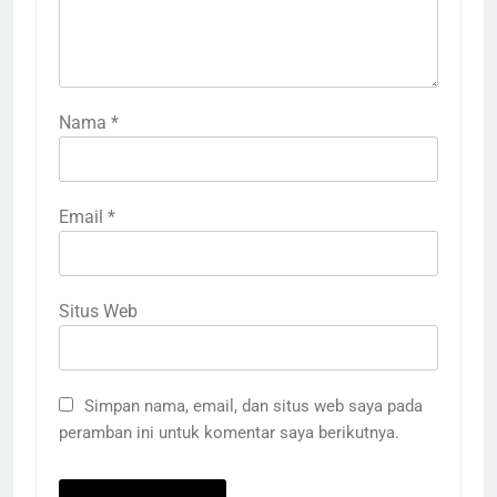
Nama
*
Email
*
Situs Web
Simpan nama, email, dan situs web saya pada
peramban ini untuk komentar saya berikutnya.