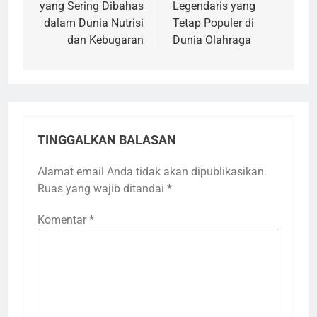
yang Sering Dibahas
Legendaris yang
dalam Dunia Nutrisi
Tetap Populer di
dan Kebugaran
Dunia Olahraga
TINGGALKAN BALASAN
Alamat email Anda tidak akan dipublikasikan.
Ruas yang wajib ditandai
*
Komentar
*