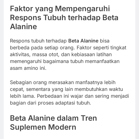
Faktor yang Mempengaruhi
Respons Tubuh terhadap
Beta
Alanine
Respons tubuh terhadap
Beta Alanine
bisa
berbeda pada setiap orang. Faktor seperti tingkat
aktivitas, massa otot, dan kebiasaan latihan
memengaruhi bagaimana tubuh memanfaatkan
asam amino ini.
Sebagian orang merasakan manfaatnya lebih
cepat, sementara yang lain membutuhkan waktu
lebih lama. Perbedaan ini wajar dan sering menjadi
bagian dari proses adaptasi tubuh.
Beta Alanine
dalam Tren
Suplemen Modern