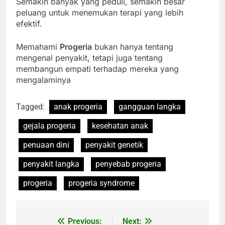
Semakin banyak yang peduli, semakin besar
peluang untuk menemukan terapi yang lebih
efektif.
Memahami
Progeria
bukan hanya tentang
mengenal penyakit, tetapi juga tentang
membangun empati terhadap mereka yang
mengalaminya
Tagged:
anak progeria
gangguan langka
gejala progeria
kesehatan anak
penuaan dini
penyakit genetik
penyakit langka
penyebab progeria
progeria
progeria syndrome
Previous:
Next:
Navigasi