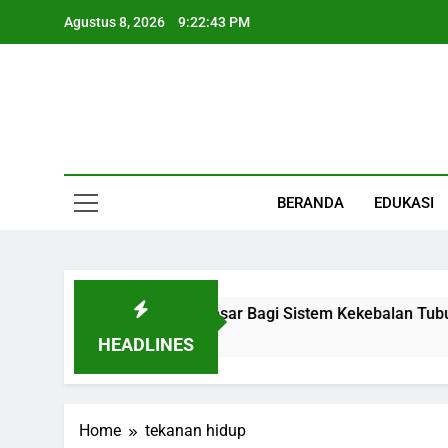
Skip
Agustus 8, 2026
9:22:43 PM
to
content
Informasi Keseha
BERANDA
EDUKASI
an Kecil Dengan Peran Besar Bagi Sistem Kekebalan Tubuh
HEADLINES
Home
tekanan hidup