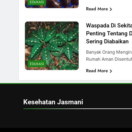
EDUKASI
Read More
Waspada Di Sekita
Penting Tentang 
Sering Diabaikan
Banyak Orang Mengir
Rumah Aman Disent
EDUKASI
Read More
Kesehatan Jasmani