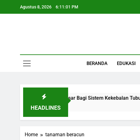
Skip
Agustus 8, 2026
6:11:01 PM
to
content
Informasi Keseha
BERANDA
EDUKASI
gan Kecil Dengan Peran Besar Bagi Sistem Kekebalan Tubuh
HEADLINES
Home
tanaman beracun