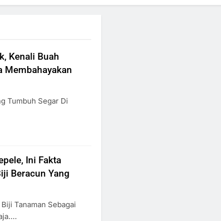
k, Kenali Buah
sa Membahayakan
ng Tumbuh Segar Di
ele, Ini Fakta
iji Beracun Yang
 Biji Tanaman Sebagai
aja….