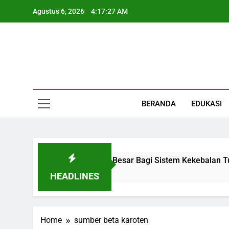
Skip
Agustus 6, 2026
4:17:28 AM
to
content
Informasi Keseha
BERANDA
EDUKASI
 Organ Kecil Dengan Peran Besar Bagi Sistem Kekebalan Tub
HEADLINES
Home
sumber beta karoten