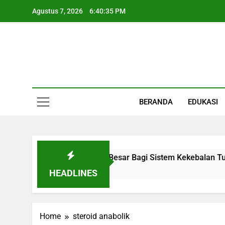
Skip
Agustus 7, 2026
6:40:35 PM
to
content
Informasi Keseha
BERANDA
EDUKASI
Organ Kecil Dengan Peran Besar Bagi Sistem Kekebalan Tubu
HEADLINES
Home
steroid anabolik