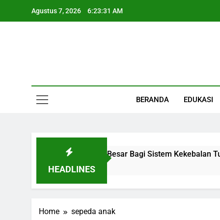
Skip
Agustus 7, 2026
6:23:32 AM
to
content
Informasi Keseha
BERANDA
EDUKASI
 Organ Kecil Dengan Peran Besar Bagi Sistem Kekebalan Tub
HEADLINES
Home
sepeda anak