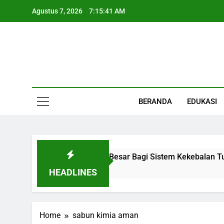
Skip
Agustus 7, 2026
7:15:41 AM
to
content
Informasi Keseha
BERANDA
EDUKASI
 Organ Kecil Dengan Peran Besar Bagi Sistem Kekebalan Tub
HEADLINES
Home
sabun kimia aman