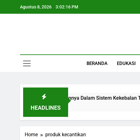
Skip
Agustus 8, 2026
3:02:17 PM
to
content
Informasi Keseha
BERANDA
EDUKASI
ian, Fungsi, Letak, Dan Perannya Dalam Sistem Kekebalan Tu
HEADLINES
Home
produk kecantikan