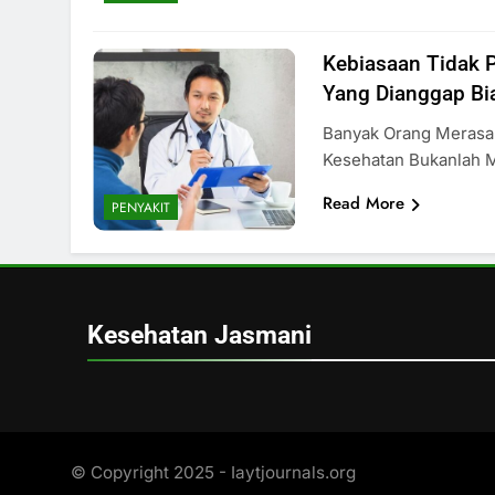
Kebiasaan Tidak 
Yang Dianggap Bi
Banyak Orang Merasa
Kesehatan Bukanlah 
Read More
PENYAKIT
Kesehatan Jasmani
© Copyright 2025 - Iaytjournals.org