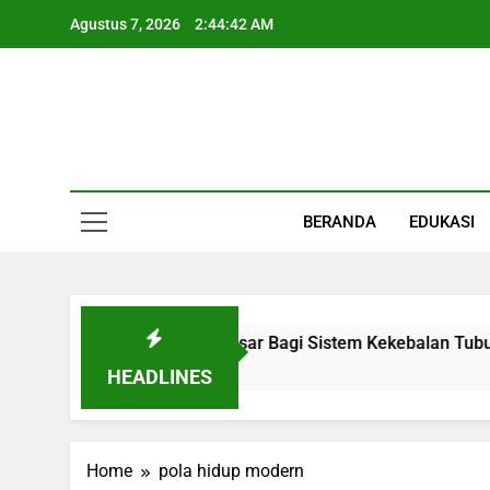
Skip
Agustus 7, 2026
2:44:42 AM
to
content
Informasi Keseha
BERANDA
EDUKASI
an Kecil Dengan Peran Besar Bagi Sistem Kekebalan Tubuh
HEADLINES
Home
pola hidup modern