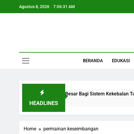
Skip
Agustus 8, 2026
7:06:32 AM
to
content
Informasi Keseha
BERANDA
EDUKASI
 Organ Kecil Dengan Peran Besar Bagi Sistem Kekebalan Tub
HEADLINES
Home
permainan keseimbangan