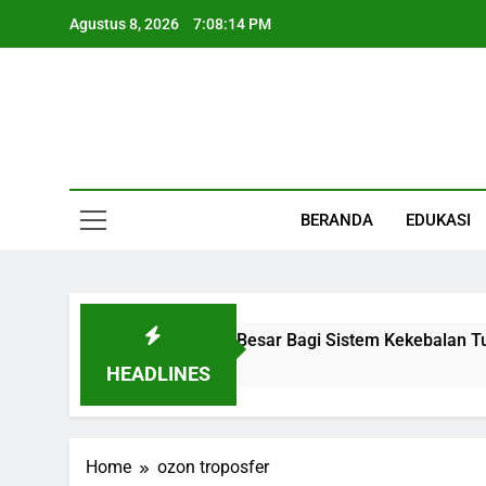
Skip
Agustus 8, 2026
7:08:15 PM
to
content
Informasi Keseha
BERANDA
EDUKASI
 Organ Kecil Dengan Peran Besar Bagi Sistem Kekebalan Tub
HEADLINES
Home
ozon troposfer