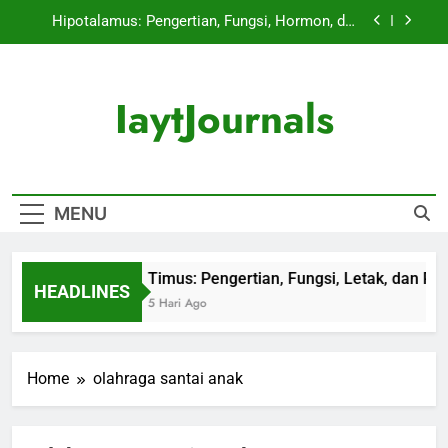
Skip
Hipotalamus: Pengertian, Fungsi, Hormon, dan
to
Perannya dalam Mengatur Tubuh
content
Kelenjar Pineal: Pengertian, Fungsi, Hormon, dan
Perannya dalam Tubuh
IaytJournals
Kelenjar Hipofisis: Pengertian, Fungsi, Hormon,
dan Perannya bagi Tubuh
Timus: Pengertian, Fungsi, Letak, dan Perannya
Informasi Kesehatan Mudah Dipahami
dalam Sistem Kekebalan Tubuh
Hipotalamus: Pengertian, Fungsi, Hormon, dan
MENU
Perannya dalam Mengatur Tubuh
Kelenjar Pineal: Pengertian, Fungsi, Hormon, dan
Perannya dalam Tubuh
Timus: Pengertian, Fungsi, Letak, dan P
Kelenjar Hipofisis: Pengertian, Fungsi, Hormon,
HEADLINES
dan Perannya bagi Tubuh
5 Hari Ago
Home
olahraga santai anak