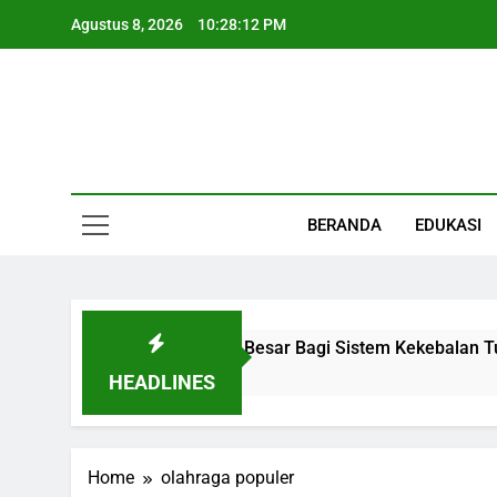
Skip
Agustus 8, 2026
10:28:13 PM
to
content
Informasi Keseha
BERANDA
EDUKASI
 Organ Kecil Dengan Peran Besar Bagi Sistem Kekebalan Tub
HEADLINES
Home
olahraga populer