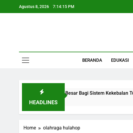
Skip
Agustus 8, 2026
7:14:16 PM
to
content
Informasi Keseha
BERANDA
EDUKASI
 Organ Kecil Dengan Peran Besar Bagi Sistem Kekebalan Tub
HEADLINES
Home
olahraga hulahop