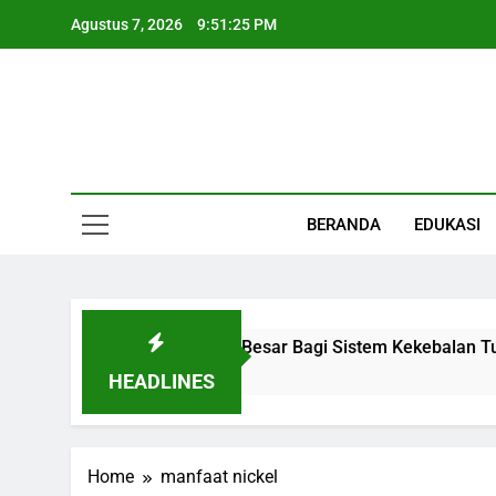
Skip
Agustus 7, 2026
9:51:25 PM
to
content
Informasi Keseha
BERANDA
EDUKASI
 Organ Kecil Dengan Peran Besar Bagi Sistem Kekebalan Tub
HEADLINES
Home
manfaat nickel