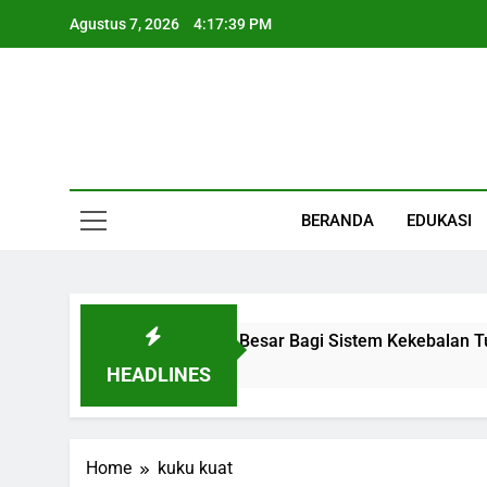
Skip
Agustus 7, 2026
4:17:40 PM
to
content
Informasi Keseha
BERANDA
EDUKASI
 Organ Kecil Dengan Peran Besar Bagi Sistem Kekebalan Tub
HEADLINES
Home
kuku kuat