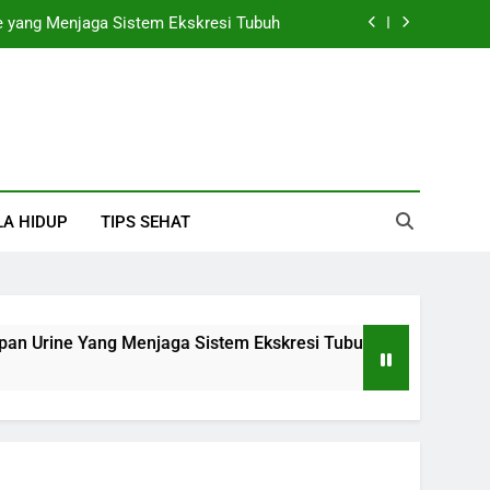
 yang Menjaga Sistem Ekskresi Tubuh
Darah yang Menjaga Keseimbangan Tubuh
aya Aroma dan Manfaat untuk Kesehatan
an Besar bagi Sistem Kekebalan Tubuh
 yang Menjaga Sistem Ekskresi Tubuh
LA HIDUP
TIPS SEHAT
Darah yang Menjaga Keseimbangan Tubuh
aya Aroma dan Manfaat untuk Kesehatan
Urine Yang Menjaga Sistem Ekskresi Tubuh
1