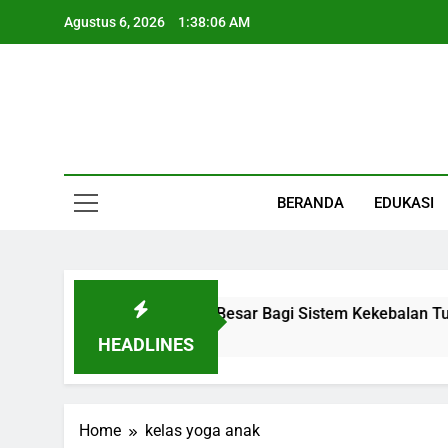
Skip
Agustus 6, 2026
1:38:06 AM
to
content
Informasi Keseha
BERANDA
EDUKASI
 Organ Kecil Dengan Peran Besar Bagi Sistem Kekebalan Tub
HEADLINES
Home
kelas yoga anak