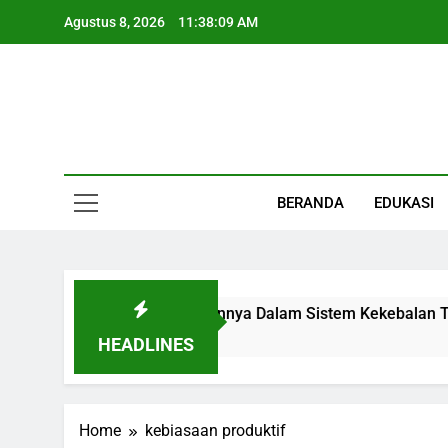
Skip
Agustus 8, 2026
11:38:10 AM
to
content
Informasi Keseha
BERANDA
EDUKASI
an, Fungsi, Letak, Dan Perannya Dalam Sistem Kekebalan Tub
HEADLINES
Home
kebiasaan produktif