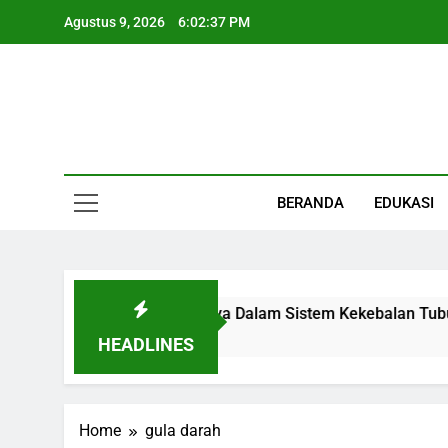
Skip
Agustus 9, 2026
6:02:37 PM
to
content
Informasi Keseha
BERANDA
EDUKASI
 Fungsi, Letak, Dan Perannya Dalam Sistem Kekebalan Tubuh
HEADLINES
Home
gula darah