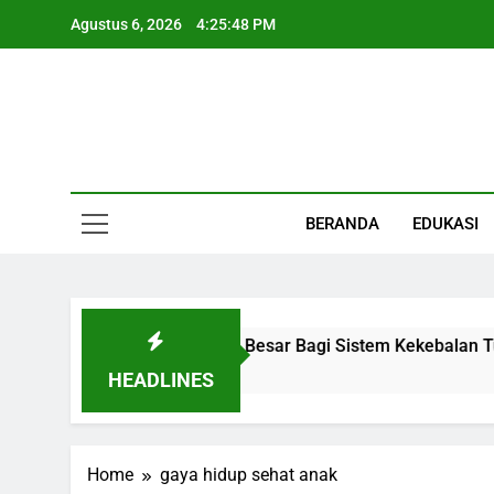
Skip
Agustus 6, 2026
4:25:49 PM
to
content
Informasi Keseha
BERANDA
EDUKASI
 Organ Kecil Dengan Peran Besar Bagi Sistem Kekebalan Tub
HEADLINES
Home
gaya hidup sehat anak