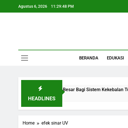
Skip
Agustus 6, 2026
11:29:49 PM
to
content
Informasi Keseha
BERANDA
EDUKASI
 Organ Kecil Dengan Peran Besar Bagi Sistem Kekebalan Tub
HEADLINES
Home
efek sinar UV