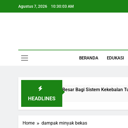
Skip
Agustus 7, 2026
10:30:04 AM
to
content
Informasi Keseha
BERANDA
EDUKASI
 Organ Kecil Dengan Peran Besar Bagi Sistem Kekebalan Tub
HEADLINES
Home
dampak minyak bekas