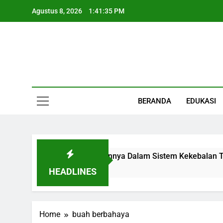
Skip
Agustus 8, 2026
1:41:35 PM
to
content
Informasi Keseha
BERANDA
EDUKASI
an, Fungsi, Letak, Dan Perannya Dalam Sistem Kekebalan Tub
HEADLINES
Home
buah berbahaya