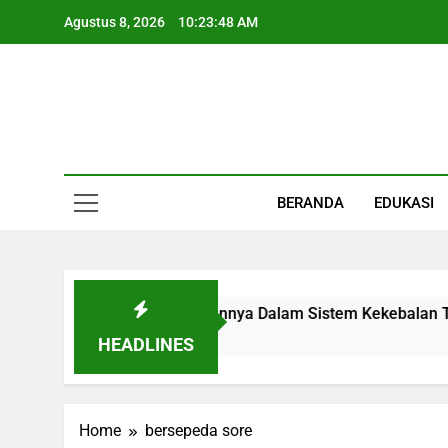
Skip
Agustus 8, 2026
10:23:49 AM
to
content
Informasi Keseha
BERANDA
EDUKASI
ian, Fungsi, Letak, Dan Perannya Dalam Sistem Kekebalan Tu
HEADLINES
Home
bersepeda sore