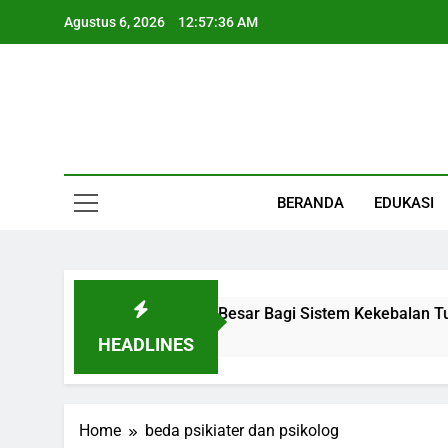
Skip
Agustus 6, 2026
12:57:37 AM
to
content
Informasi Keseha
BERANDA
EDUKASI
Organ Kecil Dengan Peran Besar Bagi Sistem Kekebalan Tubu
HEADLINES
Home
beda psikiater dan psikolog