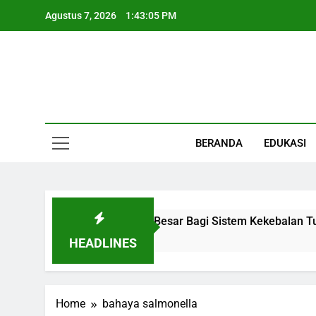
Skip
Agustus 7, 2026
1:43:06 PM
to
content
Informasi Keseha
BERANDA
EDUKASI
 Organ Kecil Dengan Peran Besar Bagi Sistem Kekebalan Tub
HEADLINES
Home
bahaya salmonella