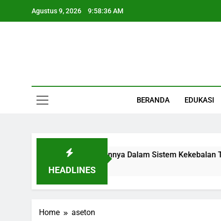
Skip
Agustus 9, 2026
9:58:37 AM
to
content
Informasi Keseha
BERANDA
EDUKASI
ian, Fungsi, Letak, Dan Perannya Dalam Sistem Kekebalan Tu
HEADLINES
Home
aseton