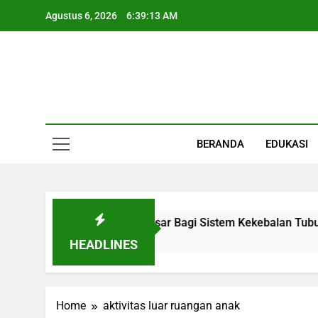
Skip
Agustus 6, 2026
6:39:13 AM
to
content
Informasi Keseha
BERANDA
EDUKASI
gan Kecil Dengan Peran Besar Bagi Sistem Kekebalan Tubuh
HEADLINES
Home
aktivitas luar ruangan anak