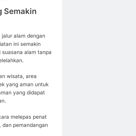
g Semakin
i jalur alam dengan
giatan ini semakin
i suasana alam tanpa
lelahkan.
tan wisata, area
dek yang aman untuk
aman yang didapat
an.
 cara melepas penat
lam, dan pemandangan