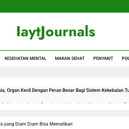
IaytJournals
tan Mudah Dipahami
KESEHATAN MENTAL
MAKAN SEHAT
PENYAKIT
PO
a, Organ Kecil Dengan Peran Besar Bagi Sistem Kekebalan T
ih Manusia, Organ Penyimpan Urine Yang Menjaga Sistem Ek
Manusia, Organ Penyaring Darah Yang Menjaga Keseimbangan 
is yang Diam Diam Bisa Mematikan