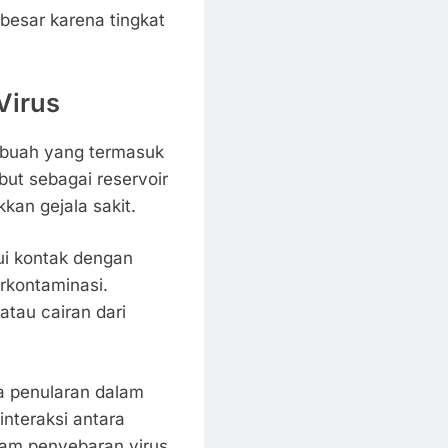
besar karena tingkat
Virus
 buah yang termasuk
but sebagai reservoir
an gejala sakit.
ui kontak dengan
rkontaminasi.
atau cairan dari
ra penularan dalam
nteraksi antara
lam penyebaran virus