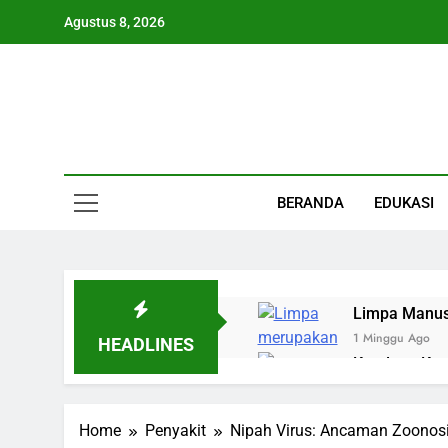
Skip
Agustus 8, 2026
to
content
Informasi Keseha
BERANDA
EDUKASI
Limpa Manusi
1 Minggu Ago
HEADLINES
Kandung Kem
1 Minggu Ago
Ginjal Kiri 
Home
Penyakit
Nipah Virus: Ancaman Zoonos
1 Minggu Ago