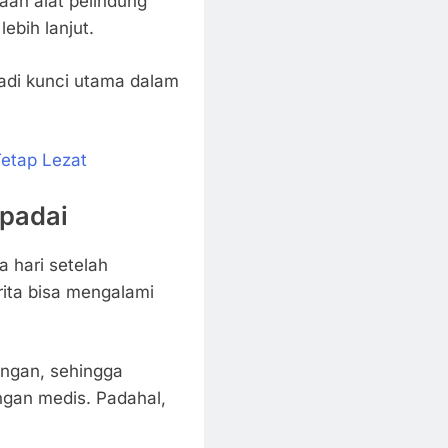
naan alat pelindung
ebih lanjut.
adi kunci utama dalam
Tetap Lezat
spadai
 hari setelah
rita bisa mengalami
ringan, sehingga
ngan medis. Padahal,