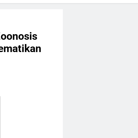
: Daun Herbal Kaya Aroma Dan Manfaat Untuk Kesehatan
n Manusia, Organ Penyaring Darah Yang Menjaga Keseimbang
Zoonosis
, Bagian Akhir Sistem Pencernaan Yang Berperan Penting
ematikan
ia, Bagian Akhir Sistem Pencernaan Yang Memiliki Peran Pe
anusia, Organ Penting Yang Menyelesaikan Proses Pencerna
anusia, Organ Penting Tempat Penyerapan Nutrisi
usia, Organ Pencernaan Yang Memiliki Peran Sangat Penting