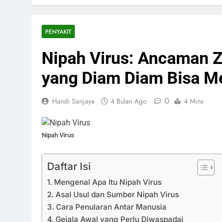
Perilla Leaf
1 Minggu Ago
PENYAKIT
Ginjal Kana
1 Minggu Ago
Nipah Virus: Ancaman 
Anus Manusia
1 Minggu Ago
yang Diam Diam Bisa M
Rektum Manus
1 Minggu Ago
0
Handi Sanjaya
4 Bulan Ago
4 Mins
Usus Besar M
1 Minggu Ago
Usus Halus M
Nipah Virus
1 Minggu Ago
Lambung Man
Daftar Isi
2 Minggu Ago
Mengenal Apa Itu Nipah Virus
Asal Usul dan Sumber Nipah Virus
Cara Penularan Antar Manusia
Gejala Awal yang Perlu Diwaspadai