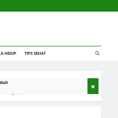
LA HIDUP
TIPS SEHAT
ubuh
skresi Tubuh
Tubuh